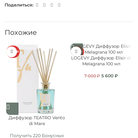
Поделиться:
Похожие
АКЦИЯ
АКЦИЯ
А
LOGEVY Диффузор Elisir di
Melagrana 100 мл
с
5 600
₽
7 000
₽
Диффузор TEATRO Vento
di Mare
Получить 220 Бонусных