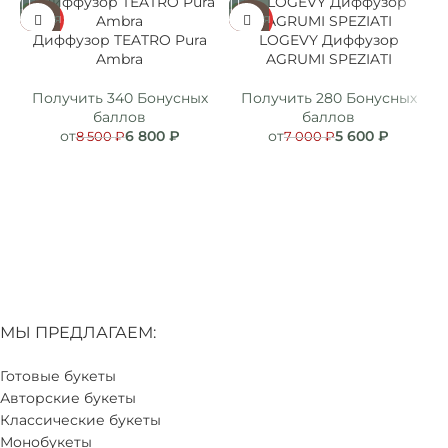
АКЦИЯ
АКЦИЯ
А
Диффузор TEATRO Pura
LOGEVY Диффузор
Ambra
AGRUMI SPEZIATI
Получить 340 Бонусных
Получить 280 Бонусных
баллов
баллов
от
6 800
₽
от
5 600
₽
8 500
₽
7 000
₽
МЫ ПРЕДЛАГАЕМ:
Готовые букеты
Авторские букеты
Классические букеты
Монобукеты